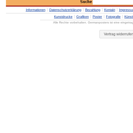
Informationen
Datenschutzerklärung
Bezahlung
Kontakt
Impress
Kunstdrucke
Grafiken
Poster
Fotografie
Künst
Alle Rechte vorbehalten. Germanposters ist eine eingetr
Vertrag widerrufe