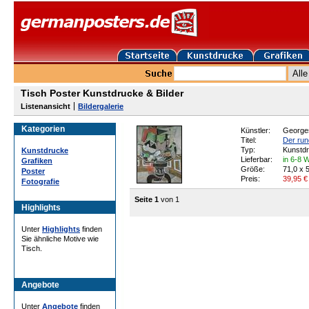
Tisch Poster Kunstdrucke & Bilder
Listenansicht
Bildergalerie
Kategorien
Künstler:
George
Titel:
Der run
Typ:
Kunstd
Kunstdrucke
Lieferbar:
in 6-8 
Grafiken
Größe:
71,0 x 
Poster
Preis:
39,95
€
Fotografie
Seite 1
von 1
Highlights
Unter
Highlights
finden
Sie ähnliche Motive wie
Tisch.
Angebote
Unter
Angebote
finden