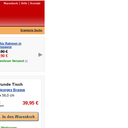
Warenkorb
Hilfe
Kontakt
Erweiterte Suche
 Alu Rahmen in
mpagne
,90 €
,90
€
[i]
tenloser
Versand
 runde Tisch
Georges Braque
x 56,0 cm
:
39,95
€
Mwst
8 Werktagen