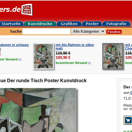
Rahmen in schwarz
mit Alu Rahmen in silber
mit
matt
Cha
€
119,90 €
119
€
109,90
€
109
[i]
oser
Versand
[i]
kostenloser
Versand
kos
ue Der runde Tisch Poster Kunstdruck
Der
von
71,0 
Preis
inkl. 
in 6-