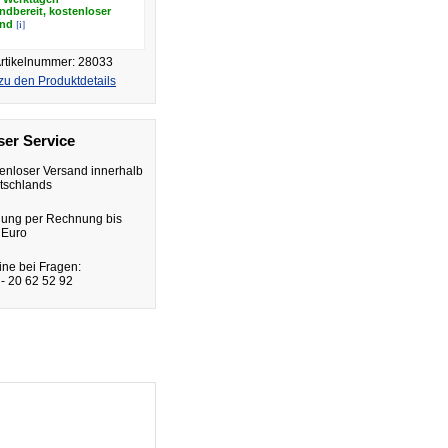
ndbereit, kostenloser
[i]
and
rtikelnummer: 28033
zu den Produktdetails
er Service
enloser Versand innerhalb
tschlands
lung per Rechnung bis
 Euro
ine bei Fragen:
- 20 62 52 92