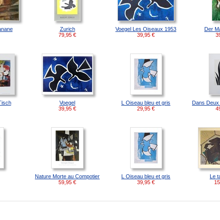
Banane
Zurich
Voegel Les Oiseaux 1953
Der M
79,95
€
39,95
€
3
Tisch
Voegel
L Oiseau bleu et gris
Dans Deux
39,95
€
29,95
€
4
Nature Morte au Compotier
L Oiseau bleu et gris
Le t
59,95
€
39,95
€
15