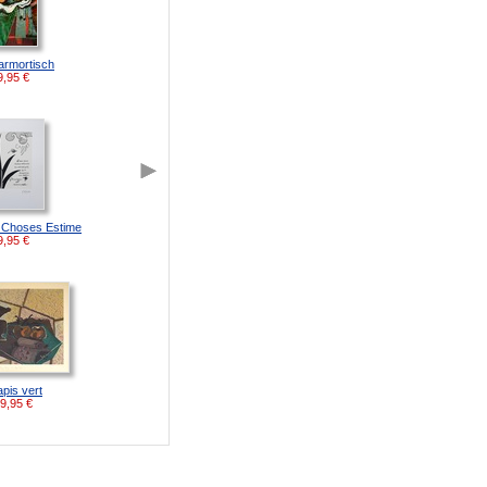
armortisch
9,95
€
 Choses Estime
9,95
€
apis vert
9,95
€