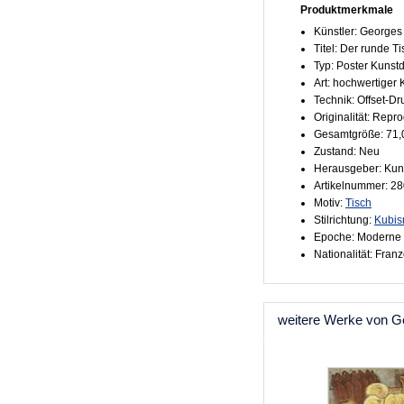
Produktmerkmale
Künstler: Georges
Titel: Der runde T
Typ: Poster Kunst
Art: hochwertiger
Technik: Offset-Dr
Originalität: Repr
Gesamtgröße: 71,
Zustand: Neu
Herausgeber: Kun
Artikelnummer: 2
Motiv:
Tisch
Stilrichtung:
Kubi
Epoche: Moderne 
Nationalität: Fran
weitere Werke von G