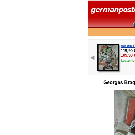
mit Alu 
119,90 
109,90
kostenl
Georges Braq