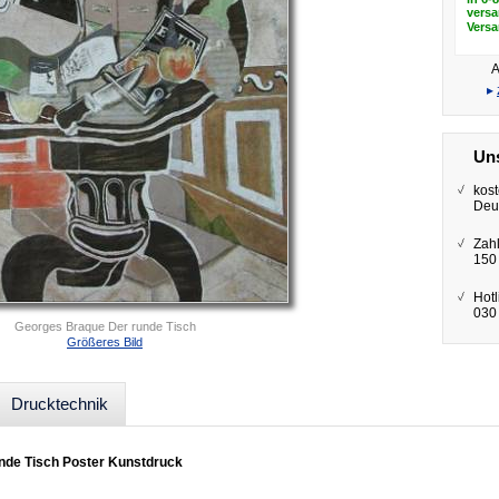
versa
Vers
A
▸
Uns
kost
Deu
Zah
150
Hotl
030 
Georges Braque Der runde Tisch
Größeres Bild
Drucktechnik
nde Tisch Poster Kunstdruck