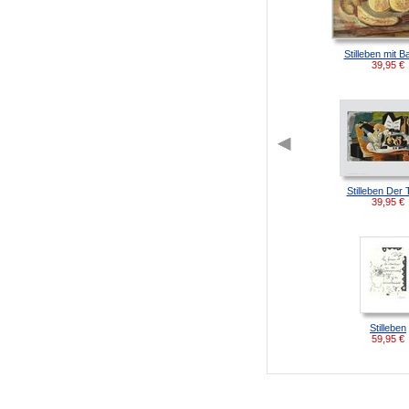
Stilleben mit 
39,95
€
Stilleben Der 
39,95
€
Stilleben
59,95
€