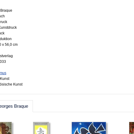
 Braque
isch
druck
 Kunstdruck
uck
oduktion
0 x 56,0 cm
stverlag
8033
smus
Kunst
zösische Kunst
eorges Braque