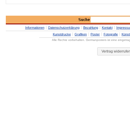
Informationen
Datenschutzerklärung
Bezahlung
Kontakt
Impress
Kunstdrucke
Grafiken
Poster
Fotografie
Künst
Alle Rechte vorbehalten. Germanposters ist eine eingetr
Vertrag widerrufe