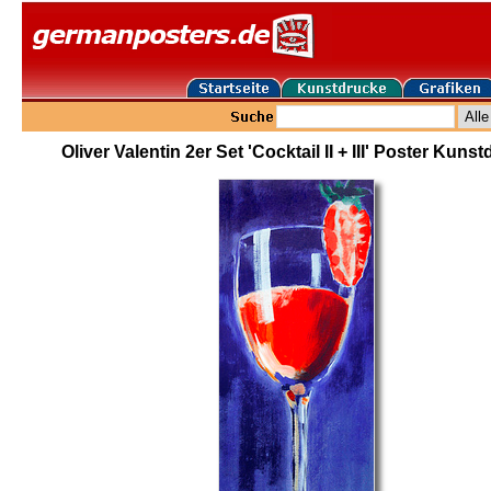
Oliver Valentin 2er Set 'Cocktail II + III' Poster Kuns