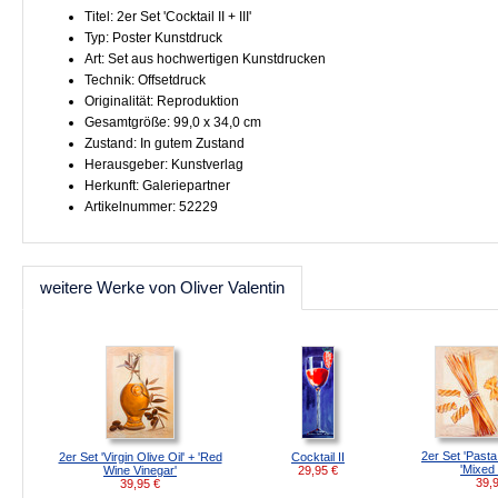
Titel: 2er Set 'Cocktail II + III'
Typ: Poster Kunstdruck
Art: Set aus hochwertigen Kunstdrucken
Technik: Offsetdruck
Originalität: Reproduktion
Gesamtgröße: 99,0 x 34,0 cm
Zustand: In gutem Zustand
Herausgeber: Kunstverlag
Herkunft: Galeriepartner
Artikelnummer: 52229
weitere Werke von Oliver Valentin
2er Set 'Pasta
2er Set 'Virgin Olive Oil' + 'Red
Cocktail II
'Mixed
Wine Vinegar'
29,95
€
39,
39,95
€