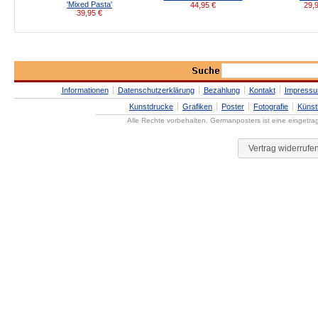
'Mixed Pasta'
44,95
€
29,
39,95
€
Informationen
Datenschutzerklärung
Bezahlung
Kontakt
Impress
Kunstdrucke
Grafiken
Poster
Fotografie
Künst
Alle Rechte vorbehalten. Germanposters ist eine eingetr
Vertrag widerrufe