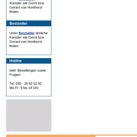
Künstler wie Gerrit bzw
Gerard van Honthorst
finden.
Bestseller
Unter
Bestseller
ähnliche
Künstler wie Gerrit bzw
Gerard van Honthorst
finden.
Hotline
telef. Bestellungen sowie
Fragen:
Tel: 030 - 20 62 52 92
Mo-Fr: 9 bis 18 Uhr