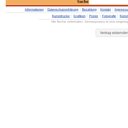
Informationen
Datenschutzerklärung
Bezahlung
Kontakt
Impress
Kunstdrucke
Grafiken
Poster
Fotografie
Künst
Alle Rechte vorbehalten. Germanposters ist eine eingetr
Vertrag widerrufe