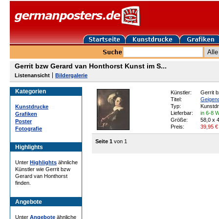
Gerrit bzw Gerard van Honthorst Kunst im S...
Listenansicht
Bildergalerie
Kategorien
Künstler:
Gerrit 
Titel:
Geigend
Typ:
Kunstd
Kunstdrucke
Lieferbar:
in 6-8 
Grafiken
Größe:
58,0 x 
Poster
Preis:
39,95
€
Fotografie
Seite 1
von 1
Highlights
Unter
Highlights
ähnliche
Künstler wie Gerrit bzw
Gerard van Honthorst
finden.
Angebote
Unter
Angebote
ähnliche