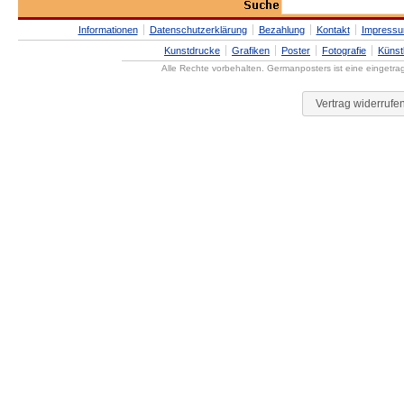
Informationen
Datenschutzerklärung
Bezahlung
Kontakt
Impress
Kunstdrucke
Grafiken
Poster
Fotografie
Künst
Alle Rechte vorbehalten. Germanposters ist eine eingetr
Vertrag widerrufe