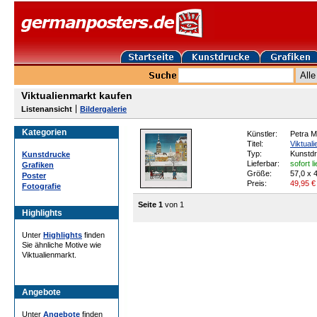
Viktualienmarkt kaufen
Listenansicht
Bildergalerie
Kategorien
Künstler:
Petra M
Titel:
Viktuali
Typ:
Kunstd
Kunstdrucke
Lieferbar:
sofort l
Grafiken
Größe:
57,0 x 
Poster
Preis:
49,95
€
Fotografie
Seite 1
von 1
Highlights
Unter
Highlights
finden
Sie ähnliche Motive wie
Viktualienmarkt.
Angebote
Unter
Angebote
finden