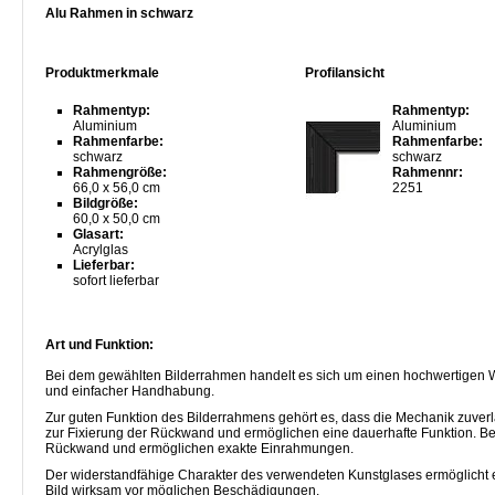
Alu Rahmen in schwarz
Produktmerkmale
Profilansicht
Rahmentyp:
Rahmentyp:
Aluminium
Aluminium
Rahmenfarbe:
Rahmenfarbe:
schwarz
schwarz
Rahmengröße:
Rahmennr:
66,0 x 56,0 cm
2251
Bildgröße:
60,0 x 50,0 cm
Glasart:
Acrylglas
Lieferbar:
sofort lieferbar
Art und Funktion:
Bei dem gewählten Bilderrahmen handelt es sich um einen hochwertigen W
und einfacher Handhabung.
Zur guten Funktion des Bilderrahmens gehört es, dass die Mechanik zuverl
zur Fixierung der Rückwand und ermöglichen eine dauerhafte Funktion. B
Rückwand und ermöglichen exakte Einrahmungen.
Der widerstandfähige Charakter des verwendeten Kunstglases ermöglicht e
Bild wirksam vor möglichen Beschädigungen.