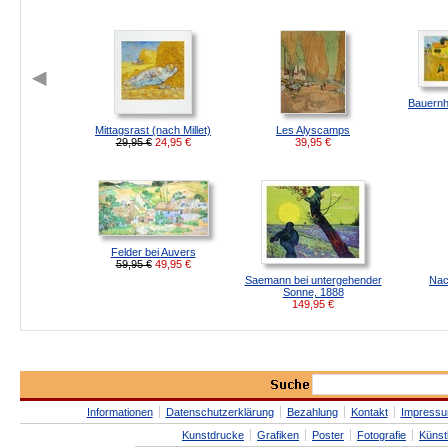
Bauernh
Mittagsrast (nach Millet)
Les Alyscamps
29,95 €
24,95
€
39,95
€
Felder bei Auvers
59,95 €
49,95
€
Saemann bei untergehender
Nac
Sonne, 1888
149,95
€
Informationen
Datenschutzerklärung
Bezahlung
Kontakt
Impress
Kunstdrucke
Grafiken
Poster
Fotografie
Künst