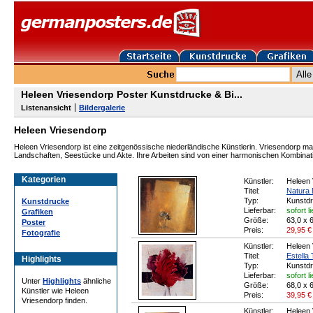
Heleen Vriesendorp Poster Kunstdrucke & Bi...
Listenansicht
Bildergalerie
Heleen Vriesendorp
Heleen Vriesendorp ist eine zeitgenössische niederländische Künstlerin. Vriesendorp mal
Landschaften, Seestücke und Akte. Ihre Arbeiten sind von einer harmonischen Kombinati
Kategorien
Künstler:
Heleen 
Titel:
Natura 
Typ:
Kunstd
Kunstdrucke
Lieferbar:
sofort l
Grafiken
Größe:
63,0 x 
Poster
Preis:
29,95
€
Fotografie
Künstler:
Heleen 
Titel:
Estella T
Highlights
Typ:
Kunstd
Lieferbar:
sofort l
Unter
Highlights
ähnliche
Größe:
68,0 x 
Künstler wie Heleen
Preis:
39,95
€
Vriesendorp finden.
Künstler:
Heleen 