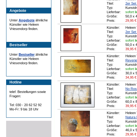
Titel:
2er Set 
Typ:
Kunstd
Angebote
Lieferbar:
sofort l
Größe:
50,0 x 
Unter
Angebote
ähnliche
Preis:
29,95
€
Künstler wie Heleen
Künstler:
Heleen 
Vriesendorp finden.
Titel:
2er Set 
Typ:
Kunstd
Lieferbar:
sofort l
Bestseller
Größe:
50,0 x 
Preis:
39,95
€
Unter
Bestseller
ähnliche
Künstler:
Heleen 
Künstler wie Heleen
Titel:
Reverie 
Vriesendorp finden.
Typ:
Kunstd
Lieferbar:
sofort l
Größe:
30,0 x 
Preis:
34,95
€
Hotline
Künstler:
Heleen 
Titel:
No Rose 
telef. Bestellungen sowie
Typ:
Kunstd
Fragen:
Lieferbar:
sofort l
Größe:
60,0 x 
Tel: 030 - 20 62 52 92
Preis:
39,95
€
Mo-Fr: 9 bis 18 Uhr
Künstler:
Heleen 
Titel:
Natura 
Typ:
Kunstd
Lieferbar:
sofort l
Größe:
46,0 x 
Preis:
29,95
€