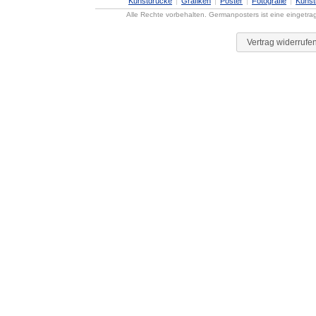
Kunstdrucke
Grafiken
Poster
Fotografie
Künst
Alle Rechte vorbehalten. Germanposters ist eine eingetr
Vertrag widerrufe