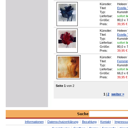
Künstler:
Heleen 
Titel:
Estella 
Typ:
Kunstd
Lieferbar:
sofort l
Größe:
80,0 x 
Preis:
39,95
€
Künstler:
Heleen 
Titel:
Estella T
Typ:
Kunstd
Lieferbar:
sofort l
Größe:
80,0 x 
Preis:
39,95
€
Künstler:
Heleen 
Titel:
Femminil
Typ:
Kunstd
Lieferbar:
sofort l
Größe:
66,0 x 
Preis:
39,95
€
Seite 1
von 2
1
|
2
weiter >
Informationen
Datenschutzerklärung
Bezahlung
Kontakt
Impress