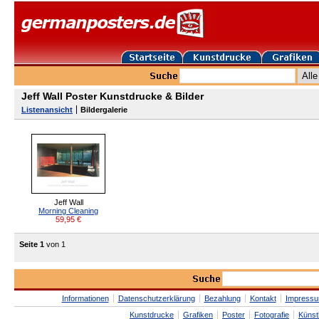
Jeff Wall Poster Kunstdrucke & Bilder
Listenansicht
Bildergalerie
Jeff Wall
Morning Cleaning
59,95
€
Seite 1
von 1
Informationen
Datenschutzerklärung
Bezahlung
Kontakt
Impress
Kunstdrucke
Grafiken
Poster
Fotografie
Künst