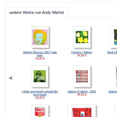
weitere Werke von Andy Warhol
Marilyn Monroe 1967 (pale
Flowers (Yellow)
Skull 19
pink)
34,95
€
34,95
€
I think everybody should like
Statue of Liberty, 1963
Diamon
everybody
49,95
€
34,95
€