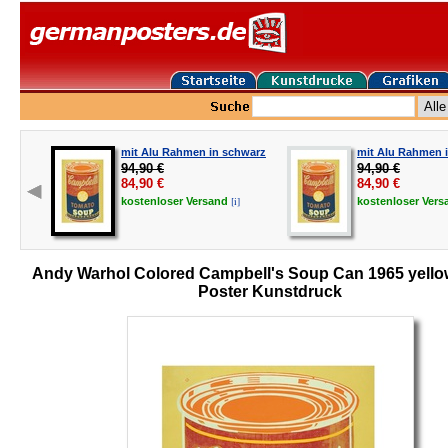
mit Alu Rahmen in schwarz
mit Alu Rahmen i
94,90 €
94,90 €
84,90
€
84,90
€
[i]
kostenloser
Versand
kostenloser
Vers
Andy Warhol Colored Campbell's Soup Can 1965 yello
Poster Kunstdruck