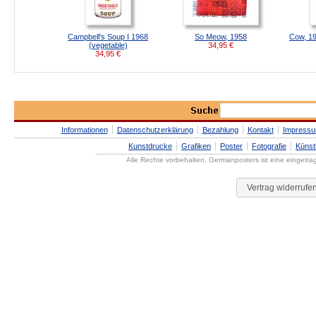
Campbell's Soup I 1968
So Meow, 1958
Cow, 19
(vegetable)
34,95
€
34,95
€
Informationen
Datenschutzerklärung
Bezahlung
Kontakt
Impress
Kunstdrucke
Grafiken
Poster
Fotografie
Künst
Alle Rechte vorbehalten. Germanposters ist eine eingetr
Vertrag widerrufe