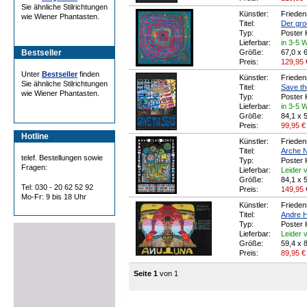
Sie ähnliche Stilrichtungen
Künstler:
Frieden
wie Wiener Phantasten.
Titel:
Der gr
Typ:
Poster 
Lieferbar:
in 3-5 
Bestseller
Größe:
67,0 x 
Preis:
129,95
Unter
Bestseller
finden
Künstler:
Frieden
Sie ähnliche Stilrichtungen
Titel:
Save th
wie Wiener Phantasten.
Typ:
Poster 
Lieferbar:
in 3-5 
Größe:
84,1 x 
Preis:
99,95
€
Hotline
Künstler:
Frieden
Titel:
Arche N
telef. Bestellungen sowie
Typ:
Poster 
Fragen:
Lieferbar:
Leider v
Größe:
84,1 x 
Tel: 030 - 20 62 52 92
Preis:
149,95
Mo-Fr: 9 bis 18 Uhr
Künstler:
Frieden
Titel:
Andre H
Typ:
Poster 
Lieferbar:
Leider v
Größe:
59,4 x 
Preis:
89,95
€
Seite 1
von 1