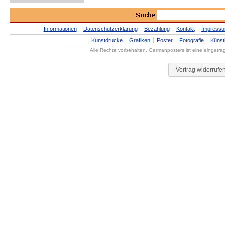
Informationen
Datenschutzerklärung
Bezahlung
Kontakt
Impress
Kunstdrucke
Grafiken
Poster
Fotografie
Künst
Alle Rechte vorbehalten. Germanposters ist eine eingetr
Vertrag widerrufe