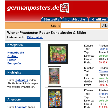
Wiener Phantasten Poster Kunstdrucke & Bilder
Listenansicht
Bildergalerie
Kategorien
Künstler:
Frieden
Titel:
Blobs gr
Typ:
Poster 
Kunstdrucke
Lieferbar:
sofort l
Grafiken
Größe:
48,0 x 
Poster
Preis:
59,95
€
Fotografie
Künstler:
Frieden
Titel:
Erinner
Highlights
Typ:
Poster 
Lieferbar:
sofort l
Unter
Highlights
finden
Größe:
96,0 x 
Sie ähnliche Stilrichtungen
Preis:
99,95
€
wie Wiener Phantasten.
Künstler:
Frieden
Titel:
Tropen
Typ:
Poster 
Angebote
Lieferbar:
sofort l
Größe:
84,1 x 
Unter
Angebote
finden
Preis:
119,95