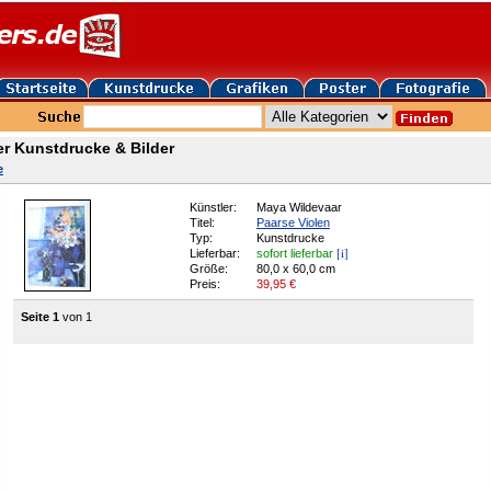
r Kunstdrucke & Bilder
e
Künstler:
Maya Wildevaar
Titel:
Paarse Violen
Typ:
Kunstdrucke
[i]
Lieferbar:
sofort lieferbar
Größe:
80,0 x 60,0 cm
Preis:
39,95
€
Seite 1
von 1