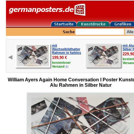
mit
mit Al
Wechselbildhalter
Silber 
Rahmen in farblos
229,9
199,90
€
kosten
kostenloser
Versa
[i]
Versand
William Ayers Again Home Conversation I Poster Kunst
Alu Rahmen in Silber Natur