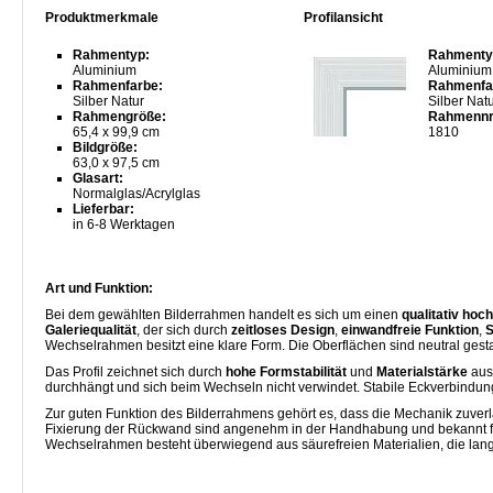
Produktmerkmale
Profilansicht
Rahmentyp:
Rahmenty
Aluminium
Aluminium
Rahmenfarbe:
Rahmenfa
Silber Natur
Silber Nat
Rahmengröße:
Rahmennr
65,4 x 99,9 cm
1810
Bildgröße:
63,0 x 97,5 cm
Glasart:
Normalglas/Acrylglas
Lieferbar:
in 6-8 Werktagen
Art und Funktion:
Bei dem gewählten Bilderrahmen handelt es sich um einen
qualitativ ho
Galeriequalität
, der sich durch
zeitloses Design
,
einwandfreie Funktion
,
S
Wechselrahmen besitzt eine klare Form. Die Oberflächen sind neutral gest
Das Profil zeichnet sich durch
hohe Formstabilität
und
Materialstärke
aus
durchhängt und sich beim Wechseln nicht verwindet. Stabile Eckverbind
Zur guten Funktion des Bilderrahmens gehört es, dass die Mechanik zuverläs
Fixierung der Rückwand sind angenehm in der Handhabung und bekannt für
Wechselrahmen besteht überwiegend aus säurefreien Materialien, die langfri