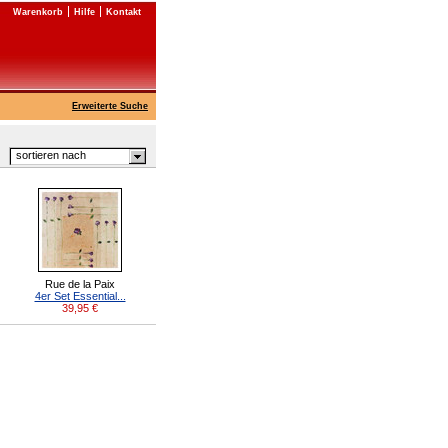
Warenkorb
Hilfe
Kontakt
Erweiterte Suche
sortieren nach
Rue de la Paix
4er Set Essential...
39,95
€