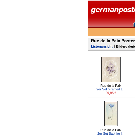
Rue de la Paix Poste
Listenansicht
Bildergaleri
Rue de la Paix
2er Set 'Framed L...
29,95
€
Rue de la Paix
2er Set Saphire I...