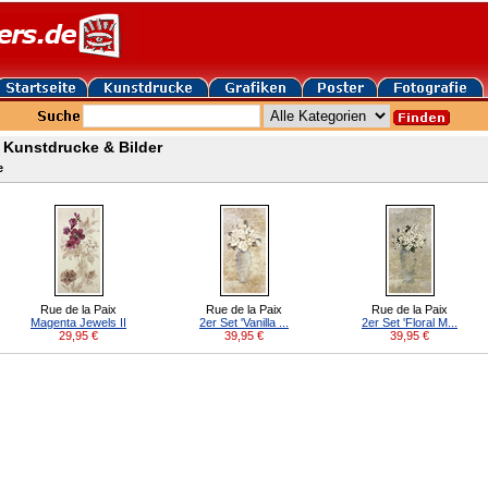
r Kunstdrucke & Bilder
e
Rue de la Paix
Rue de la Paix
Rue de la Paix
Magenta Jewels II
2er Set 'Vanilla ...
2er Set 'Floral M...
29,95
€
39,95
€
39,95
€