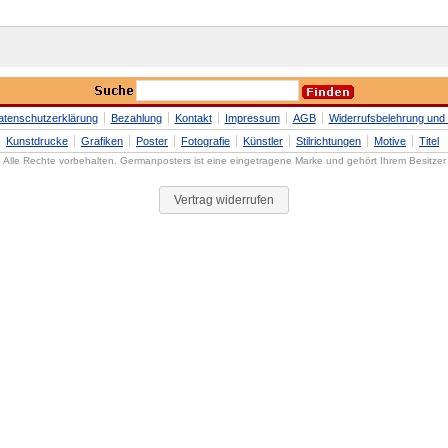
atenschutzerklärung
Bezahlung
Kontakt
Impressum
AGB
Widerrufsbelehrung und 
Kunstdrucke
Grafiken
Poster
Fotografie
Künstler
Stilrichtungen
Motive
Titel
Alle Rechte vorbehalten. Germanposters ist eine eingetragene Marke und gehört Ihrem Besitzer
Vertrag widerrufen