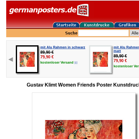
mit Alu Rahmen in schwarz
mit Alu Rahmen 
matt
89,90 €
89,90 €
79,90
€
79,90
€
[i]
kostenloser
Versand
kostenloser
Ve
Gustav Klimt Women Friends Poster Kunstdruc