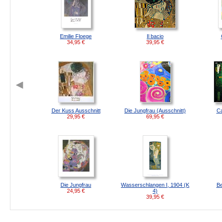
Emilie Floege
Il bacio
34,95
€
39,95
€
Der Kuss Ausschnitt
Die Jungfrau (Ausschnitt)
Ca
29,95
€
69,95
€
Die Jungfrau
Wasserschlangen I, 1904 (K
Be
24,95
€
4)
39,95
€