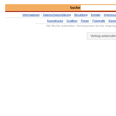
Informationen
Datenschutzerklärung
Bezahlung
Kontakt
Impress
Kunstdrucke
Grafiken
Poster
Fotografie
Künst
Alle Rechte vorbehalten. Germanposters ist eine eingetr
Vertrag widerrufe