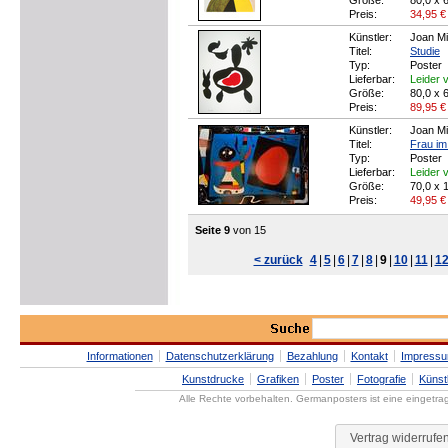
Größe:
80,0 x 
Preis:
34,95
€
Künstler:
Joan Mi
Titel:
Studie
Typ:
Poster
Lieferbar:
Leider v
Größe:
80,0 x 
Preis:
89,95
€
Künstler:
Joan Mi
Titel:
Frau im
Typ:
Poster
Lieferbar:
Leider v
Größe:
70,0 x 
Preis:
49,95
€
Seite 9
von 15
< zurück
4
|
5
|
6
|
7
|
8
|
9
|
10
|
11
|
1
Informationen
Datenschutzerklärung
Bezahlung
Kontakt
Impress
Kunstdrucke
Grafiken
Poster
Fotografie
Künst
Alle Rechte vorbehalten. Germanposters ist eine eingetr
Vertrag widerrufe