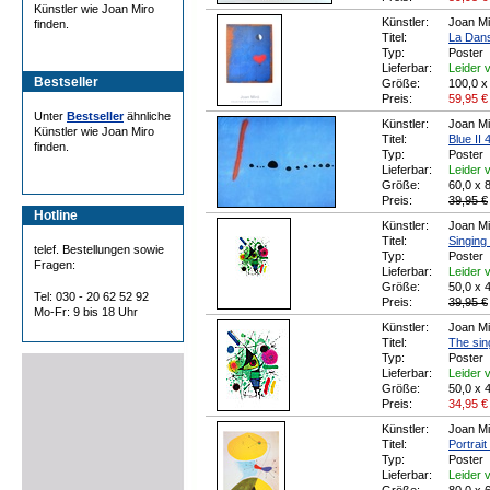
Künstler wie Joan Miro
Künstler:
Joan Mi
finden.
Titel:
La Dan
Typ:
Poster
Lieferbar:
Leider v
Bestseller
Größe:
100,0 x
Preis:
59,95
€
Unter
Bestseller
ähnliche
Künstler:
Joan Mi
Künstler wie Joan Miro
Titel:
Blue II 
finden.
Typ:
Poster
Lieferbar:
Leider v
Größe:
60,0 x 
Preis:
39,95 €
Hotline
Künstler:
Joan Mi
Titel:
Singing
telef. Bestellungen sowie
Typ:
Poster
Fragen:
Lieferbar:
Leider v
Größe:
50,0 x 
Tel: 030 - 20 62 52 92
Preis:
39,95 €
Mo-Fr: 9 bis 18 Uhr
Künstler:
Joan Mi
Titel:
The sin
Typ:
Poster
Lieferbar:
Leider v
Größe:
50,0 x 
Preis:
34,95
€
Künstler:
Joan Mi
Titel:
Portrai
Typ:
Poster
Lieferbar:
Leider v