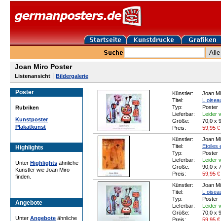
Joan Miro Poster
Listenansicht
Bildergalerie
Poster
Künstler:
Joan Mi
Titel:
L oiseau
Typ:
Poster
Rubriken
Lieferbar:
Leider v
Kunstposter
Größe:
70,0 x 
Plakatkunst
Preis:
59,95
€
Künstler:
Joan Mi
Titel:
Etoiles 
Highlights
Typ:
Poster
Lieferbar:
Leider v
Unter
Highlights
ähnliche
Größe:
90,0 x 
Künstler wie Joan Miro
Preis:
59,95
€
finden.
Künstler:
Joan Mi
Titel:
L oiseau
Typ:
Poster
Angebote
Lieferbar:
Leider v
Größe:
70,0 x 
Unter
Angebote
ähnliche
Preis:
59,95
€