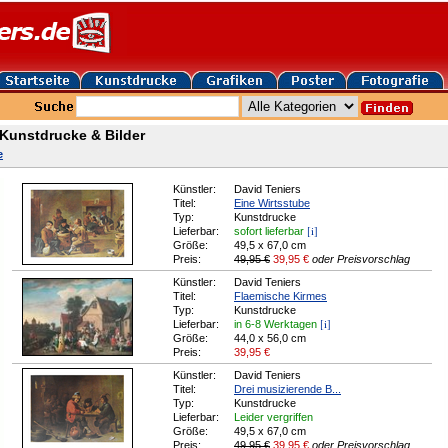
 Kunstdrucke & Bilder
e
Künstler:
David Teniers
Titel:
Eine Wirtsstube
Typ:
Kunstdrucke
[i]
Lieferbar:
sofort lieferbar
Größe:
49,5 x 67,0 cm
Preis:
49,95 €
39,95
€
oder Preisvorschlag
Künstler:
David Teniers
Titel:
Flaemische Kirmes
Typ:
Kunstdrucke
[i]
Lieferbar:
in 6-8 Werktagen
Größe:
44,0 x 56,0 cm
Preis:
39,95
€
Künstler:
David Teniers
Titel:
Drei musizierende B...
Typ:
Kunstdrucke
Lieferbar:
Leider vergriffen
Größe:
49,5 x 67,0 cm
Preis:
49,95 €
39,95
€
oder Preisvorschlag