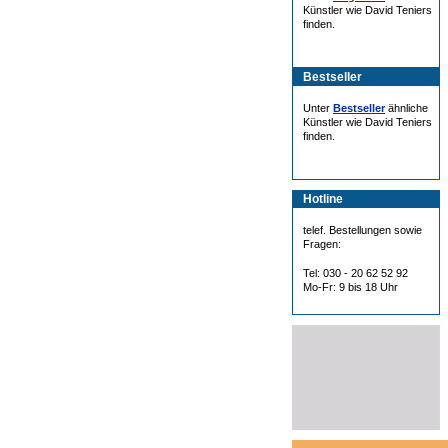
Künstler wie David Teniers
finden.
Bestseller
Unter
Bestseller
ähnliche
Künstler wie David Teniers
finden.
Hotline
telef. Bestellungen sowie
Fragen:
Tel: 030 - 20 62 52 92
Mo-Fr: 9 bis 18 Uhr