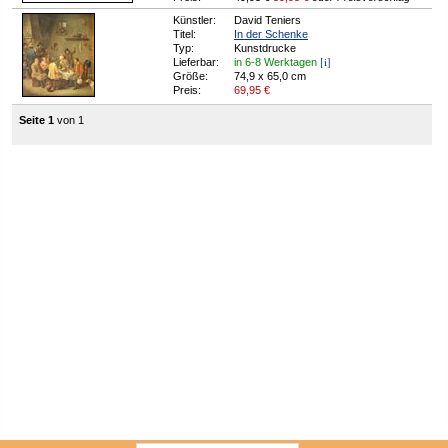
Künstler:
David Teniers
Titel:
In der Schenke
Typ:
Kunstdrucke
[i]
Lieferbar:
in 6-8 Werktagen
Größe:
74,9 x 65,0 cm
Preis:
69,95
€
Seite 1
von 1