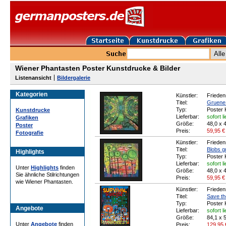
Wiener Phantasten Poster Kunstdrucke & Bilder
Listenansicht
Bildergalerie
Kategorien
Künstler:
Frieden
Titel:
Gruene 
Typ:
Poster 
Kunstdrucke
Lieferbar:
sofort l
Grafiken
Größe:
48,0 x 
Poster
Preis:
59,95
€
Fotografie
Künstler:
Frieden
Titel:
Blobs gr
Highlights
Typ:
Poster 
Lieferbar:
sofort l
Unter
Highlights
finden
Größe:
48,0 x 
Sie ähnliche Stilrichtungen
Preis:
59,95
€
wie Wiener Phantasten.
Künstler:
Frieden
Titel:
Save the
Typ:
Poster 
Angebote
Lieferbar:
sofort l
Größe:
84,1 x 
Unter
Angebote
finden
Preis:
129,95