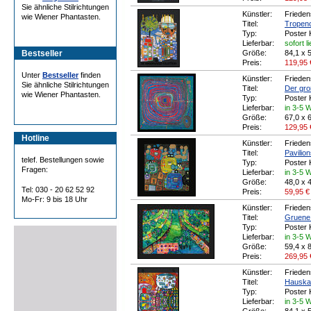
Sie ähnliche Stilrichtungen
Künstler:
Frieden
wie Wiener Phantasten.
Titel:
Tropen
Typ:
Poster 
Lieferbar:
sofort l
Bestseller
Größe:
84,1 x 
Preis:
119,95
Unter
Bestseller
finden
Künstler:
Frieden
Sie ähnliche Stilrichtungen
Titel:
Der gr
wie Wiener Phantasten.
Typ:
Poster 
Lieferbar:
in 3-5 
Größe:
67,0 x 
Preis:
129,95
Hotline
Künstler:
Frieden
Titel:
Pavilio
telef. Bestellungen sowie
Typ:
Poster 
Fragen:
Lieferbar:
in 3-5 
Größe:
48,0 x 
Tel: 030 - 20 62 52 92
Preis:
59,95
€
Mo-Fr: 9 bis 18 Uhr
Künstler:
Frieden
Titel:
Gruene 
Typ:
Poster 
Lieferbar:
in 3-5 
Größe:
59,4 x 
Preis:
269,95
Künstler:
Frieden
Titel:
Hauska
Typ:
Poster 
Lieferbar:
in 3-5 