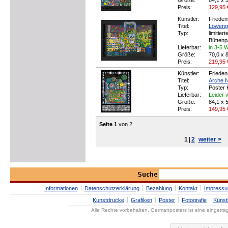
Größe:
84,1 x 
Preis:
129,95
Künstler:
Frieden
Titel:
Löweng
Typ:
limitier
Büttenp
Lieferbar:
in 3-5 
Größe:
70,0 x 
Preis:
219,95
Künstler:
Frieden
Titel:
Arche N
Typ:
Poster 
Lieferbar:
Leider v
Größe:
84,1 x 
Preis:
149,95
Seite 1
von 2
1
|
2
weiter >
Informationen
Datenschutzerklärung
Bezahlung
Kontakt
Impress
Kunstdrucke
Grafiken
Poster
Fotografie
Künst
Alle Rechte vorbehalten. Germanposters ist eine eingetr